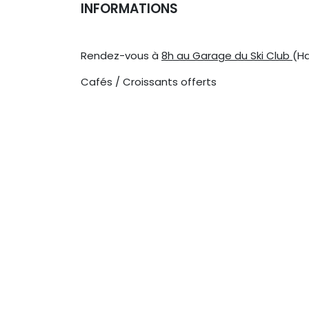
INFORMATIONS
Rendez-vous à
8h au Garage du Ski Club
(Ha
Cafés / Croissants offerts
Transport
: Déplacement à Nax par vos pr
Abonnement : Magic Pass ou mentionner si be
L'abonnement est offert par les remontées 
un Magic Pass.
Repas :
- Apéritif 11h30 au Chiesso offert par le Ski C
- 12h30 Fondue Chinoise à Dzorniva
La sortie n'est pas ouverte qu'aux Seniors ;