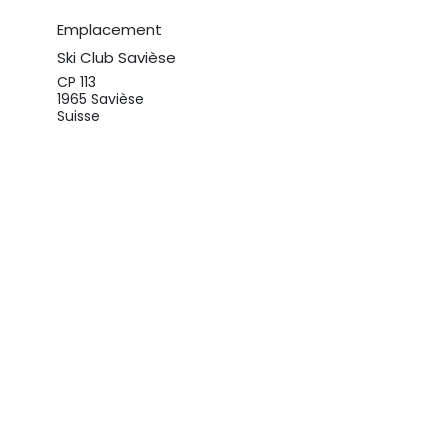
Emplacement
Ski Club Savièse
CP 113
1965 Savièse
Suisse
079 575 47 36
info@ski-club-saviese.ch
Obtenir l'itinéraire
s
Organisateur
Ski Club Savièse
info@ski-club-saviese.ch
a