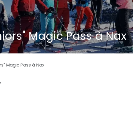
niors" Magic Pass à Nax
ors" Magic Pass à Nax
.