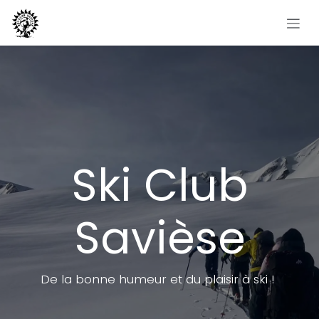
Se rendre au contenu
Ski Club
Savièse
De la bonne humeur et du plaisir à ski !